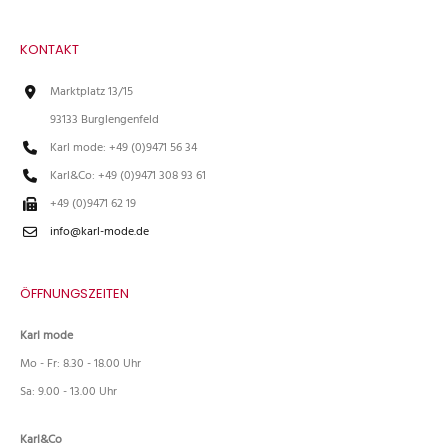
KONTAKT
Marktplatz 13/15
93133 Burglengenfeld
Karl mode: +49 (0)9471 56 34
Karl&Co: +49 (0)9471 308 93 61
+49 (0)9471 62 19
info@karl-mode.de
ÖFFNUNGSZEITEN
Karl mode
Mo - Fr: 8.30 - 18.00 Uhr
Sa: 9.00 - 13.00 Uhr
Karl&Co