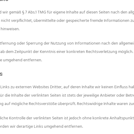
d wir gemäß § 7 Abs.1 TMG für eigene Inhalte auf diesen Seiten nach den al
 nicht verpflichtet, übermittelte oder gespeicherte fremde Informationen
 hinweisen.
tfernung oder Sperrung der Nutzung von Informationen nach den allgemein
t ab dem Zeitpunkt der Kenntnis einer konkreten Rechtsverletzung mögli
lte umgehend entfernen.
ks
inks zu externen Websites Dritter, auf deren Inhalte wir keinen Einfluss h
die Inhalte der verlinkten Seiten ist stets der jeweilige Anbieter oder Bet
ng auf mögliche Rechtsverstöße überprüft. Rechtswidrige Inhalte waren zu
liche Kontrolle der verlinkten Seiten ist jedoch ohne konkrete Anhaltspun
rden wir derartige Links umgehend entfernen.