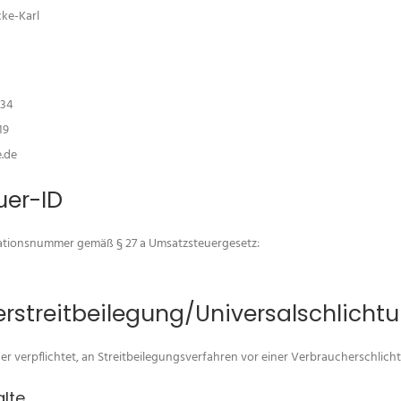
cke-Karl
 34
19
.de
uer-ID
kationsnummer gemäß § 27 a Umsatzsteuergesetz:
­streit­beilegung/Universal­schlichtu
der verpflichtet, an Streitbeilegungsverfahren vor einer Verbraucherschlich
alte