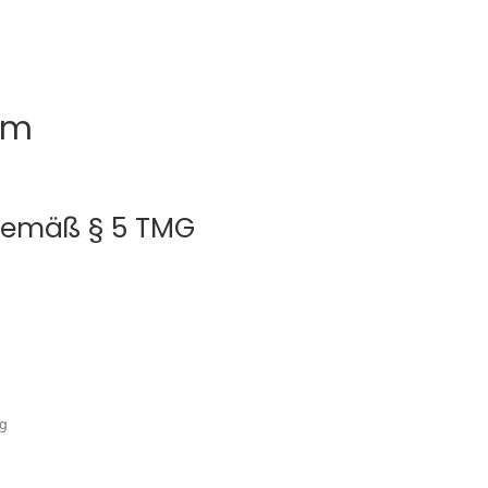
um
emäß § 5 TMG
rg