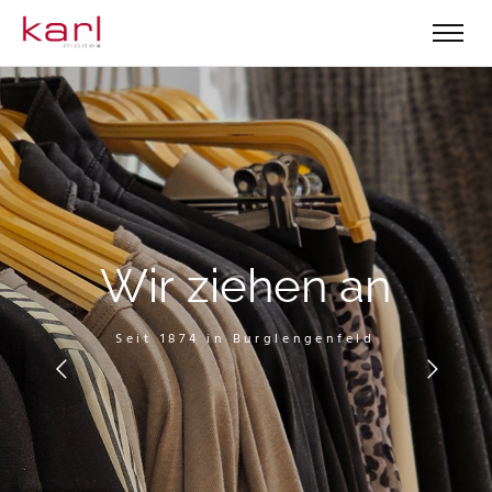
W
i
r
z
i
e
h
e
n
a
n
Seit 1874 in Burglengenfeld